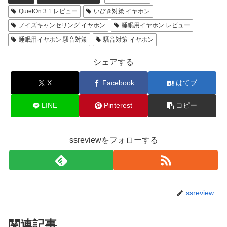
QuietOn 3.1 レビュー
いびき対策 イヤホン
ノイズキャンセリング イヤホン
睡眠用イヤホン レビュー
睡眠用イヤホン 騒音対策
騒音対策 イヤホン
シェアする
X
Facebook
はてブ
LINE
Pinterest
コピー
ssreviewをフォローする
ssreview
関連記事