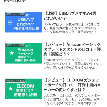
【比較】USBハブおすすめ4選｜
ガジェット・家電
どれがいい？
USBハブはポート数が同じように見えて
も、映像出力の滑らかさやLANの有無、
データ転送の速さで使い勝手がかなり変
わります。見た目だけで選ぶと、あとか
ら足りない機能に気づきやすいジャンル
です。この記事では、USBハブの中でも
【レビュー】Amazonベーシック
ガジェット・家電
比較されやすいAn...
タブレットスタンドの口コミ・評
判｜実際どう？
Amazonベーシック タブレットスタンド
が気になっていても、実際に使いやすい
のか、安いだけで物足りなくないのか、
動画視聴や日常使いに十分なのかで迷う
人は多いです。タブレットスタンドは見
た目が似ていても、安定感や調整しやす
【レビュー】ELECOM ガジェッ
ガジェット・家電
さ、使える場面の広...
トポーチの口コミ・評判｜国内メ
ーカーの使いやすさは？
ELECOM（エレコム）のガジェットポー
チは、国内メーカーという安心感から気
になる人も多いですが、実際の使いやす
さや収納力がどの程度なのかは気になる