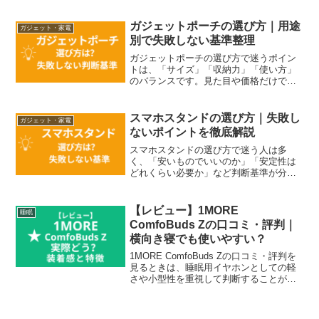
ポイントです。特にガジェットポーチは
似た製品が多く、違いが分かりにくいた
ガジェットポーチの選び方｜用途
ガジェット・家電
め、自分の用途に合う...
別で失敗しない基準整理
ガジェットポーチの選び方で迷うポイン
トは、「サイズ」「収納力」「使い方」
のバランスです。見た目や価格だけで選
ぶと、実際に使ったときに入りきらなか
ったり、取り出しにくかったりと不満が
出やすくなります。この記事では、ガジ
スマホスタンドの選び方｜失敗し
ガジェット・家電
ェットポーチの選び方を「...
ないポイントを徹底解説
スマホスタンドの選び方で迷う人は多
く、「安いものでいいのか」「安定性は
どれくらい必要か」など判断基準が分か
りにくいのが特徴です。見た目が似てい
る商品が多いため、違いが分かりづらく
選びにくいジャンルでもあります。この
【レビュー】1MORE
睡眠
記事では、スマホスタンドを...
ComfoBuds Zの口コミ・評判｜
横向き寝でも使いやすい？
1MORE ComfoBuds Zの口コミ・評判を
見るときは、睡眠用イヤホンとしての軽
さや小型性を重視して判断することが大
切です。この記事では、寝ながら使った
ときの装着感、音の使い方、騒音対策の
考え方、向いている人と向いていない人