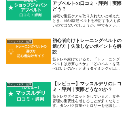
ます。そのため、購...
アブベルトの口コミ・評判｜実際
どう？
自宅で腹筋ケアを取り入れたいと考えた
とき、EMS腹筋ベルトを検討する人も多
いのではないでしょうか。中でもテレビ
通販などで見かけることが多いのが「シ
ョップジャパン アブベルト」です。EMS
腹筋ベルトは種類が多く、刺激の強さや
初心者向けトレーニングベルトの
フィットネス・健康
使いやすさ、装着方...
選び方｜失敗しないポイントを解
説
筋トレを続けていると、「トレーニング
ベルトは必要なのか」「どのベルトを選
べばいいのか」と迷うタイミングが出て
きます。特にスクワットやデッドリフト
などの重量が上がってくると、腰の安定
感を高める目的でベルトを検討する人が
【レビュー】マッスルデリの口コ
フィットネス・健康
増えます。ただ、トレーニ...
ミ・評判｜実際どうなのか？
筋トレやダイエットをしていると、食事
管理の重要性を感じることが多くなりま
す。タンパク質量やカロリーを意識した
食事を毎日準備するのは手間がかかり、
忙しいと継続が難しくなることもありま
す。そこで検討されることが多いのが
「筋トレ向け宅食サービス」...