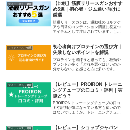
【比較】筋膜リリースガンおすす
フィットネス・健康
め5選｜初心者・ジム通い向けに
厳選
筋膜リリースガンは、運動後のセルフケ
アや日常のコンディション調整に役立つ
アイテムとして注目されています。しか
し、種類が多く「どれを選べばいいのか
わからない」と迷う方も多いのが現実で
す。この記事では、筋膜リリースガン初
初心者向けプロテインの選び方｜
フィットネス・健康
心者やジム通いの方に向け...
失敗しないポイントを解説
プロテインを選ぼうと思っても、種類や
ブランドが多く「どれを選べばいいのか
分からない」と感じる方は多いです。特
に初めての場合は、成分だけでなく飲み
やすさや続けやすさも気になるポイント
になります。この記事では、初心者がプ
【レビュー】PROIRON トレーニ
フィットネス・健康
ロテインを選ぶときに押さ...
ングチューブの口コミ・評判｜実
際どう？
PROIRON トレーニングチューブの口コ
ミや評判が気になっている方も多いので
はないでしょうか。トレーニングチュー
ブは自宅トレーニングや筋トレ補助とし
て人気のある器具ですが、メーカーによ
って耐久性や強度、セット内容が異なり
【レビュー】ショップジャパン
フィットネス・健康