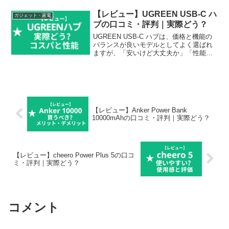
やすいです。この記事では、Philips
SmartSleep Wake-up Light、E...
【レビュー】UGREEN USB-C ハ
ガジェット・家電
ブの口コミ・評判｜実際どう？
UGREEN USB-C ハブは、価格と機能の
バランスが良いモデルとしてよく選ばれ
ますが、「安いけど大丈夫か」「性能は
十分なのか」と迷う人も多いポイントで
す。USBハブは見た目が似ているため、
違いが分かりにくいのも悩みやすい理由
です。この記...
【レビュー】Anker Power Bank
10000mAhの口コミ・評判｜実際どう？
【レビュー】cheero Power Plus 5の口コ
ミ・評判｜実際どう？
コメント