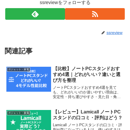
ssreviewをフォローする
ssreview
関連記事
【比較】ノートPCスタンドおす
ガジェット・家電
すめ4選｜どれがいい？違いと選
び方を整理
ノートPCスタンドおすすめ4選を見て
も、どれがいいのか迷いやすい理由は、
安定性・持ち運びやすさ・見た目・角度
調整のしやすさが商品ごとに違うからで
す。ノートPCスタンドは作業姿勢を整え
る目的で選ばれることが多い一方で、机
【レビュー】Lamicall ノートPC
ガジェット・家電
の広さや使う場所によっ...
スタンドの口コミ・評判はどう？
Lamicall ノートPCスタンドの口コミ・評
判が気になっている人は、使いやすさは