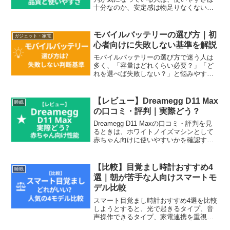
十分なのか、安定感は物足りなくないの
か、初めてのノートPCスタンドとして選
んで後悔しないのかが迷いやすいのでは
ないでしょうか。ノートPCスタンドは見
モバイルバッテリーの選び方｜初
ガジェット・家電
た目が似...
心者向けに失敗しない基準を解説
モバイルバッテリーの選び方で迷う人は
多く、「容量はどれくらい必要？」「ど
れを選べば失敗しない？」と悩みやすい
ポイントがいくつもあります。種類や性
能の違いが分かりにくく、なんとなく選
んでしまうと後悔につながることもあり
【レビュー】Dreamegg D11 Max
睡眠
ます。この記事では、モバ...
の口コミ・評判｜実際どう？
Dreamegg D11 Maxの口コミ・評判を見
るときは、ホワイトノイズマシンとして
赤ちゃん向けに使いやすいかを確認する
ことが大切です。この記事では、寝かし
つけで使う場合の音の種類、操作性、持
ち運びやすさ、注意点を中心に整理しま
【比較】目覚まし時計おすすめ4
睡眠
す。赤ちゃ...
選｜朝が苦手な人向けスマートモ
デル比較
スマート目覚まし時計おすすめ4選を比較
しようとすると、光で起きるタイプ、音
声操作できるタイプ、家電連携を重視す
るタイプなどがあり、どれがいいか迷い