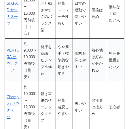
12,000
SIXPA
計と動
軽量・
日常の
〜
無理な
D サウ
きやす
ストレ
運動で
価格は
15,000
く続け
ナスー
さのバ
ッチ性
使いや
高め
円前後
たい人
ツ
ランス
あり
すい
（目
型
安）
約
発汗を
やや厚
VENTU
9,000〜
着心地
意識し
手・標
価格を
発汗を
RA サ
10,000
は好み
たシン
準的な
抑えや
重視し
ウナス
円前後
が分か
プル構
動きや
すい
たい人
ーツ
（目
れる
造
すさ
安）
約
10,000
軽さ重
Champi
〜
視のベ
軽量・
発汗量
on サウ
扱いや
12,000
ーシッ
着脱し
は控え
初心者
ナスー
すい
円前後
クタイ
やすい
め
ツ
（目
プ
安）