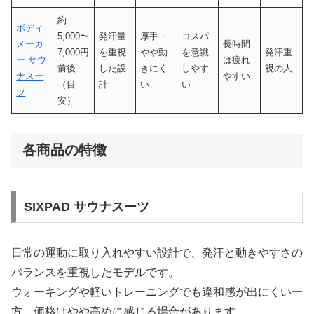
約
ボディ
5,000〜
発汗量
厚手・
コスパ
メーカ
長時間
7,000円
を重視
やや動
を意識
発汗重
ー サウ
は疲れ
前後
した設
きにく
しやす
視の人
ナスー
やすい
（目
計
い
い
ツ
安）
各商品の特徴
SIXPAD サウナスーツ
日常の運動に取り入れやすい設計で、発汗と動きやすさの
バランスを重視したモデルです。
ウォーキングや軽いトレーニングでも違和感が出にくい一
方、価格はやや高めに感じる場合があります。