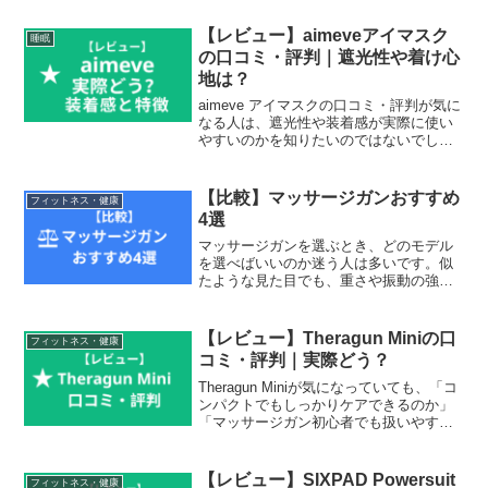
アブローラーは見た目が似ていても、ロ
ーラーの本数、横幅、重さ、転がり方の
【レビュー】aimeveアイマスク
睡眠
違いで使いやすさがかなり...
の口コミ・評判｜遮光性や着け心
地は？
aimeve アイマスクの口コミ・評判が気に
なる人は、遮光性や装着感が実際に使い
やすいのかを知りたいのではないでしょ
うか。アイマスクは見た目だけでは差が
分かりにくく、寝るときに違和感が出な
いかも気になりやすい商品です。この記
【比較】マッサージガンおすすめ
フィットネス・健康
事では、aime...
4選
マッサージガンを選ぶとき、どのモデル
を選べばいいのか迷う人は多いです。似
たような見た目でも、重さや振動の強
さ、使いやすさには違いがあります。こ
の記事では、人気のマッサージガン4モデ
ルを比較しながら、それぞれの特徴を整
【レビュー】Theragun Miniの口
フィットネス・健康
理します。初めて使う人で...
コミ・評判｜実際どう？
Theragun Miniが気になっていても、「コ
ンパクトでもしっかりケアできるのか」
「マッサージガン初心者でも扱いやすい
のか」「ほかの小型モデルと何が違うの
か」で迷うことがあります。この記事で
は、Theragun Miniの口コミ・評判を...
【レビュー】SIXPAD Powersuit
フィットネス・健康