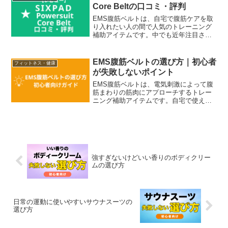
Core Beltの口コミ・評判
EMS腹筋ベルトは、自宅で腹筋ケアを取
り入れたい人の間で人気のトレーニング
補助アイテムです。中でも近年注目され
ているのが、ジェルシート不要タイプの
SIXPAD Powersuit Core Beltです。従来
のEMS腹筋ベルトはジェルシート...
EMS腹筋ベルトの選び方｜初心者
フィットネス・健康
が失敗しないポイント
EMS腹筋ベルトは、電気刺激によって腹
筋まわりの筋肉にアプローチするトレー
ニング補助アイテムです。自宅で使える
ことから、運動習慣のサポートや腹筋ト
レーニングの補助として取り入れる人も
増えています。ただし、EMS腹筋ベルト
には装着方法や刺激の...
強すぎないけどいい香りのボディクリー
ムの選び方
日常の運動に使いやすいサウナスーツの
選び方